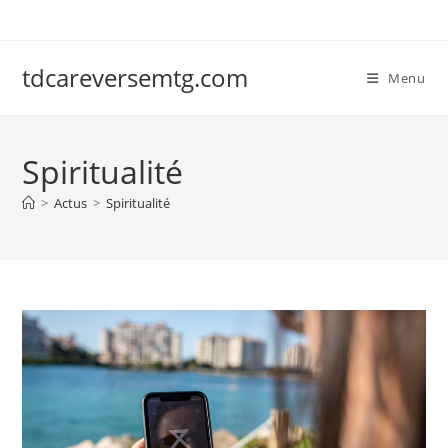
Skip
to
content
tdcareversemtg.com
Menu
Spiritualité
>
Actus
>
Spiritualité