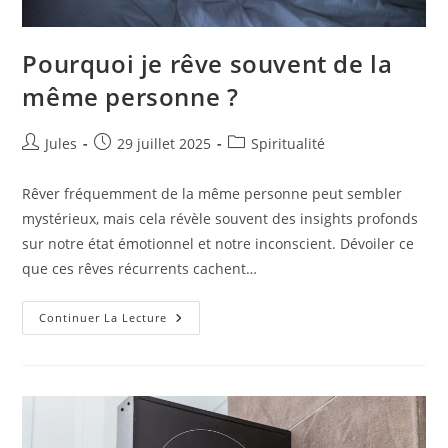
Pourquoi je rêve souvent de la
même personne ?
Auteur/autrice
Publication
Post
Jules
29 juillet 2025
Spiritualité
de
publiée :
category:
la
Rêver fréquemment de la même personne peut sembler
publication :
mystérieux, mais cela révèle souvent des insights profonds
sur notre état émotionnel et notre inconscient. Dévoiler ce
que ces rêves récurrents cachent…
Pourquoi
Continuer La Lecture
Je
Rêve
Souvent
De
La
Même
Personne
?