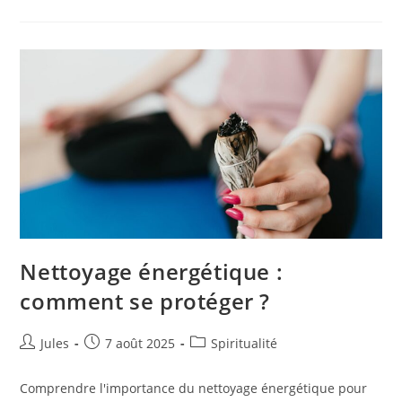
Si
Quelqu’un
Pense
À
Moi
À
Distance
?
Nettoyage énergétique :
comment se protéger ?
Auteur/autrice
Publication
Post
Jules
7 août 2025
Spiritualité
de
publiée :
category:
la
Comprendre l'importance du nettoyage énergétique pour
publication :