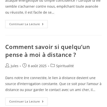
attaque énergétique ou simple coïncidence ? Lorsque la vie
semble s'acharner contre nous, empêchant toute avancée
ou réussite, il est facile de se…
Malchance
Continuer La Lecture
Persistante
:
Est-
Ce
Une
Attaque
Comment savoir si quelqu’un
Énergétique
?
pense à moi à distance ?
Auteur/autrice
Publication
Post
Jules
8 août 2025
Spiritualité
de
publiée :
category:
la
Dans notre ère connectée, le lien à distance devient une
publication :
source d’interrogation constante. Que ce soit pour l’amour à
distance ou pour garder le contact avec un ami cher, il…
Comment
Continuer La Lecture
Savoir