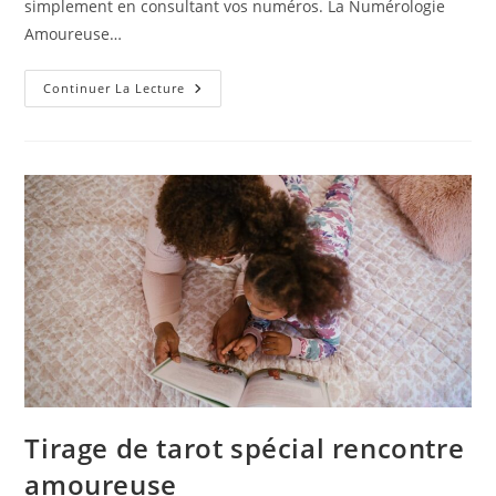
simplement en consultant vos numéros. La Numérologie
Amoureuse…
Peut-
Continuer La Lecture
On
Utiliser
La
Numérologie
Pour
Sa
Vie
Amoureuse
?
Tirage de tarot spécial rencontre
amoureuse