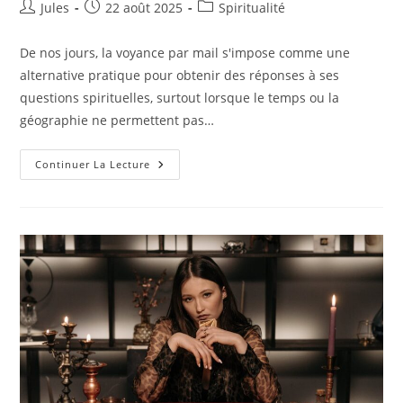
Auteur/autrice
Publication
Post
Jules
22 août 2025
Spiritualité
de
publiée :
category:
la
De nos jours, la voyance par mail s'impose comme une
publication :
alternative pratique pour obtenir des réponses à ses
questions spirituelles, surtout lorsque le temps ou la
géographie ne permettent pas…
Est-
Continuer La Lecture
Il
Possible
De
Faire
Une
Séance
De
Voyance
Par
Mail
?