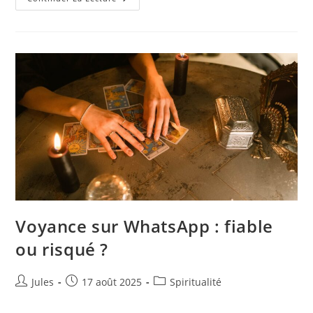
On
Vraiment
Faire
De
La
Voyance
Avec
Une
IA
?
Voyance sur WhatsApp : fiable
ou risqué ?
Auteur/autrice
Publication
Post
Jules
17 août 2025
Spiritualité
de
publiée :
category:
la