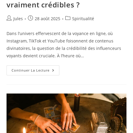
vraiment crédibles ?
Auteur/autrice
Publication
Post
Jules
28 août 2025
Spiritualité
de
publiée :
category:
la
Dans l’univers effervescent de la voyance en ligne, où
publication :
Instagram, TikTok et YouTube foisonnent de contenus
divinatoires, la question de la crédibilité des influenceurs
voyants devient cruciale. À l’heure où…
Quels
Continuer La Lecture
Influenceurs
Voyants
Sont
Vraiment
Crédibles
?