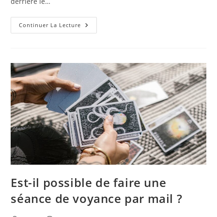
derrière le…
Les
Continuer La Lecture
Risques
Juridiques
Des
Voyants
Sans
Déclaration
Est-il possible de faire une
séance de voyance par mail ?