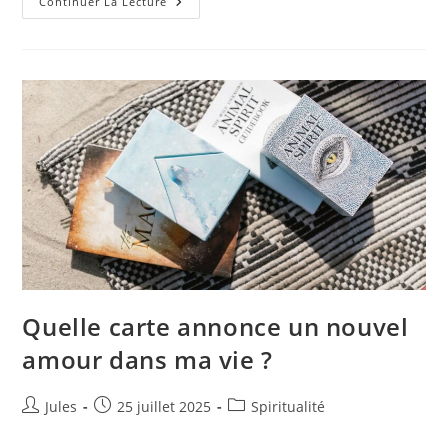
Est-
Continuer La Lecture
Ce
Un
Signe
De
L’univers
Ou
Le
Fruit
Du
Hasard
?
Quelle carte annonce un nouvel
amour dans ma vie ?
Auteur/autrice
Publication
Post
Jules
25 juillet 2025
Spiritualité
de
publiée :
category:
la