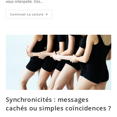
vous interpelle. Ces…
Que
Continuer La Lecture
Signifie
Voir
L’heure
Miroir
22h22
?
Synchronicités : messages
cachés ou simples coïncidences ?