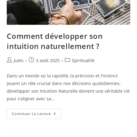
Comment développer son
intuition naturellement ?
Auteur/autrice
Publication
Post
Jules
3 août 2025
Spiritualité
de
publiée :
category:
la
Dans un monde où la rapidité, la précision et l’instinct
publication :
jouent un rôle crucial dans nos décisions quotidiennes,
développer son Intuition Naturelle devient une véritable clé
pour s’aligner avec sa…
Comment
Continuer La Lecture
Développer
Son
Intuition
Naturellement
?