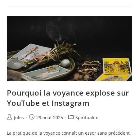
La
Meilleure
Appli
De
Méditation
Gratuite
?
Pourquoi la voyance explose sur
YouTube et Instagram
Auteur/autrice
Publication
Post
Jules
29 août 2025
Spiritualité
de
publiée :
category:
la
La pratique de la voyance connaît un essor sans précédent
publication :