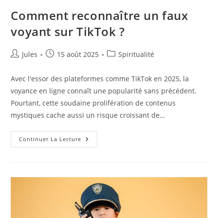
Comment reconnaître un faux
voyant sur TikTok ?
Auteur/autrice
Publication
Post
Jules
15 août 2025
Spiritualité
de
publiée :
category:
la
Avec l'essor des plateformes comme TikTok en 2025, la
publication :
voyance en ligne connaît une popularité sans précédent.
Pourtant, cette soudaine prolifération de contenus
mystiques cache aussi un risque croissant de…
Comment
Continuer La Lecture
Reconnaître
Un
Faux
Voyant
Sur
TikTok
?