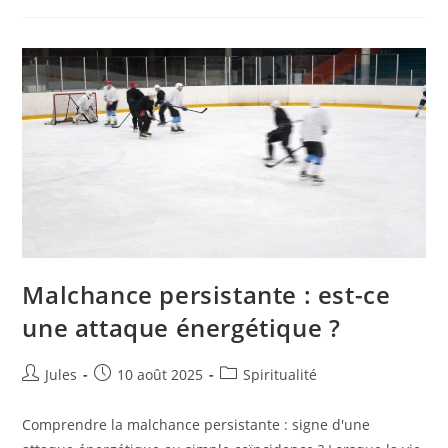
Avec
Un
Défunt
En
Rêve
?
Malchance persistante : est-ce
une attaque énergétique ?
Auteur/autrice
Publication
Post
Jules
10 août 2025
Spiritualité
de
publiée :
category:
la
Comprendre la malchance persistante : signe d'une
publication :