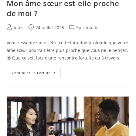
Mon âme sœur est-elle proche
de moi ?
Auteur/autrice
Publication
Post
Jules
24 juillet 2025
Spiritualité
de
publiée :
category:
la
Vous ressentez peut-être cette intuition profonde que votre
publication :
âme sœur pourrait être plus proche que vous ne le pensez.
🤔 Que ce soit lors d’une rencontre fortuite ou à travers…
Mon
Continuer La Lecture
Âme
Sœur
Est-
Elle
Proche
De
Moi
?