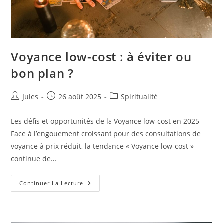
Voyance low-cost : à éviter ou
bon plan ?
Auteur/autrice
Publication
Post
Jules
26 août 2025
Spiritualité
de
publiée :
category:
la
Les défis et opportunités de la Voyance low-cost en 2025
publication :
Face à l’engouement croissant pour des consultations de
voyance à prix réduit, la tendance « Voyance low-cost »
continue de…
Voyance
Continuer La Lecture
Low-
Cost
:
À
Éviter