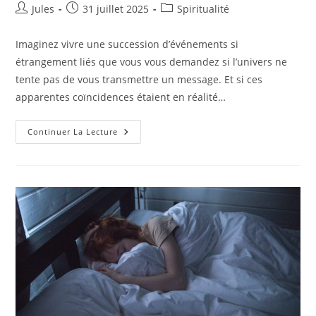
Auteur/autrice
Publication
Post
Jules
31 juillet 2025
Spiritualité
de
publiée :
category:
la
Imaginez vivre une succession d’événements si
publication :
étrangement liés que vous vous demandez si l’univers ne
tente pas de vous transmettre un message. Et si ces
apparentes coïncidences étaient en réalité…
Synchronicités
Continuer La Lecture
:
Messages
Cachés
Ou
Simples
Coïncidences
?