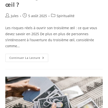
œil ?
Auteur/autrice
Publication
Post
Jules
5 août 2025
Spiritualité
de
publiée :
category:
la
Les risques réels à ouvrir son troisième œil : ce que vous
publication :
devez savoir en 2025 De plus en plus de personnes
s’intéressent à l’ouverture du troisième œil, considérée
comme…
Est-
Continuer La Lecture
Ce
Dangereux
D’ouvrir
Son
3ᵉ
Œil
?