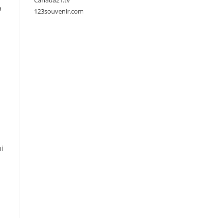
Canada21.tv
à
123souvenir.com
i