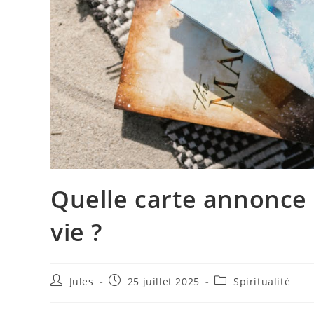
Quelle carte annonce
vie ?
Auteur/autrice
Publication
Post
Jules
25 juillet 2025
Spiritualité
de
publiée :
category:
la