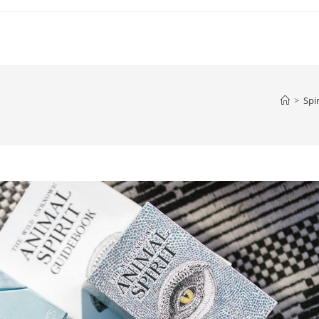
>
Spir