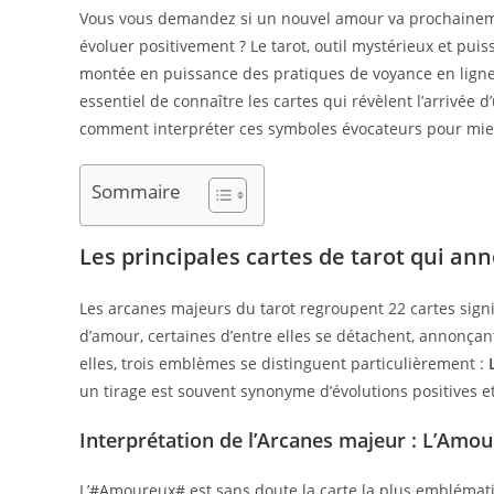
publication :
Vous vous demandez si un nouvel amour va prochainemen
évoluer positivement ? Le tarot, outil mystérieux et pui
montée en puissance des pratiques de voyance en ligne e
essentiel de connaître les cartes qui révèlent l’arrivé
comment interpréter ces symboles évocateurs pour mieu
Sommaire
Les principales cartes de tarot qui a
Les arcanes majeurs du tarot regroupent 22 cartes signif
d’amour, certaines d’entre elles se détachent, annonç
elles, trois emblèmes se distinguent particulièrement :
un tirage est souvent synonyme d’évolutions positives e
Interprétation de l’Arcanes majeur : L’Amo
L’#Amoureux# est sans doute la carte la plus emblémat