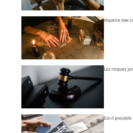
Voyance low-co
Les risques ju
Est-il possibl