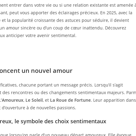
t entrer dans votre vie ou si une relation existante est amenée 
ssant, peut vous apporter des éclairages précieux. En 2025, avec la
t la popularité croissante des astuces pour séduire, il devient
e d’un amour sincère ou d’un coup de cœur inattendu. Découvrez
x anticiper votre avenir sentimental.
nnoncent un nouvel amour
icatives, chacune portant un message précis. Lorsqu’il s’agit
ant des rencontres ou des changements sentimentaux majeurs. Parm
L’Amoureux
,
Le Soleil
, et
La Roue de Fortune
. Leur apparition dans
t d’ouverture à de nouvelles passions.
ureux, le symbole des choix sentimentaux
ique lorsqu’on parle d’un nouveau départ amoureux. Elle évoque