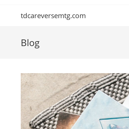
Skip
to
tdcareversemtg.com
content
Blog