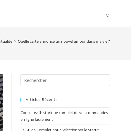
Toggle
website
itualité
>
Quelle carte annonce un nouvel amour dans ma vie ?
search
Press
Escape
to
Articles Récents
close
the
Consultez l’historique complet de vos commandes
search
en ligne facilement
panel.
Le Guide Complet pour Sélectionner le Statut