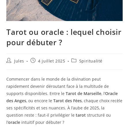
Tarot ou oracle : lequel choisir
pour débuter ?
Auteur/autrice
Publication
Post
Jules
4 juillet 2025
Spiritualité
de
publiée :
category:
la
publication :
Commencer dans le monde de la divination peut
rapidement devenir déroutant face à la multitude de
supports disponibles. Entre le
Tarot de Marseille
, l’
Oracle
des Anges
, ou encore le
Tarot des Fées
, chaque choix recèle
ses spécificités et ses nuances. À l’aube de 2025, la
question reste : faut-il privilégier le
tarot
structuré ou
l’
oracle
intuitif pour débuter ?