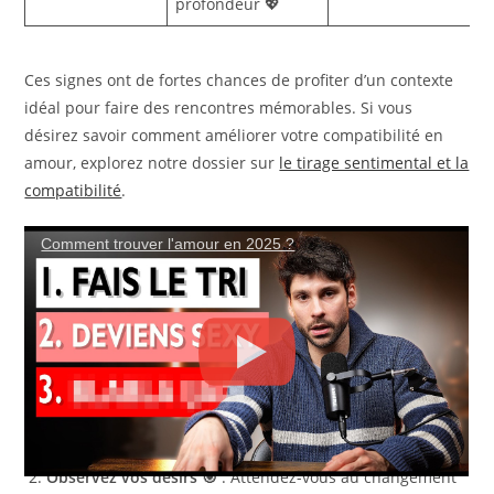
profondeur 💖
Ces signes ont de fortes chances de profiter d’un contexte
idéal pour faire des rencontres mémorables. Si vous
désirez savoir comment améliorer votre compatibilité en
amour, explorez notre dossier sur
le tirage sentimental et la
compatibilité
.
Les astuces pour savoir si votre cœur est prêt
Comment trouver l'amour en 2025 ?
à rencontrer l’amour en 2025
Pour anticiper si vous allez enfin rencontrer l’amour cette
année, certains signes intérieurs ne trompent pas. Voici
quelques pistes pour évaluer votre ouverture :
Vérifiez votre état d’esprit 💭
: Êtes-vous prêt(e) à
accueillir de nouvelles émotions ?
Observez vos désirs 🎯
: Attendez-vous au changement