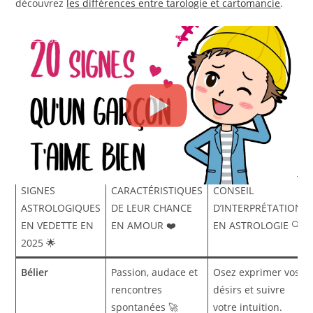
découvrez
les différences entre tarologie et cartomancie
.
Les signes du zodiaque qui ont le plus de
20 Signes qu'un Garçon Vous Aime
chances de rencontrer l’amour en 2025
Certains signes astrologiques sont davantage propices à
vivre une révolution sentimentale cette année. Grâce à la
position des astres, ils pourraient bien faire une rencontre
qui bouleversera leur futur. Découvrez si vous faites partie
de cette liste privilégiée :
SIGNES
CARACTÉRISTIQUES
CONSEIL
ASTROLOGIQUES
DE LEUR CHANCE
D’INTERPRÉTATION
EN VEDETTE EN
EN AMOUR ❤️
EN ASTROLOGIE 🔍
2025 🌟
Bélier
Passion, audace et
Osez exprimer vos
rencontres
désirs et suivre
spontanées 🚀
votre intuition.