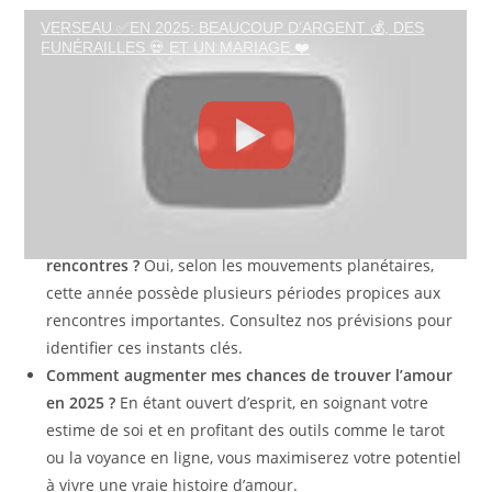
Les questions fréquentes sur la rencontre
VERSEAU ✅EN 2025: BEAUCOUP D'ARGENT 💰, DES
amoureuse en 2025
FUNÉRAILLES 💀 ET UN MARIAGE ❤️
Comment puis-je savoir si mon futur partenaire est
compatible avec moi ?
La compatibilité se détecte
souvent dans l’harmonie de vos valeurs, de vos projets et
de votre façon de communiquer. L’astrologie en ligne et
la voyance peuvent vous apporter des éclairages précis.
Est-ce que 2025 sera une année favorable pour les
rencontres ?
Oui, selon les mouvements planétaires,
cette année possède plusieurs périodes propices aux
rencontres importantes. Consultez nos prévisions pour
identifier ces instants clés.
Comment augmenter mes chances de trouver l’amour
en 2025 ?
En étant ouvert d’esprit, en soignant votre
estime de soi et en profitant des outils comme le tarot
ou la voyance en ligne, vous maximiserez votre potentiel
à vivre une vraie histoire d’amour.