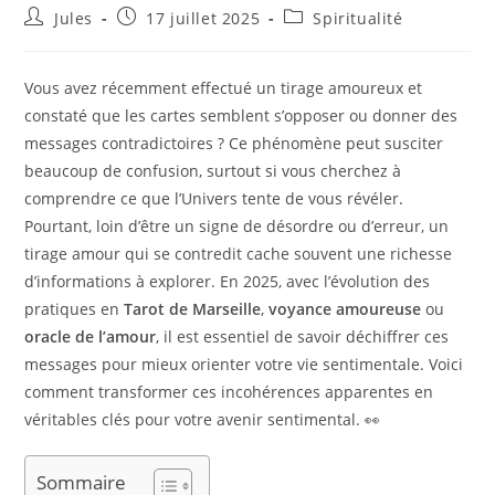
Auteur/autrice
Publication
Post
Jules
17 juillet 2025
Spiritualité
de
publiée :
category:
la
publication :
Vous avez récemment effectué un tirage amoureux et
constaté que les cartes semblent s’opposer ou donner des
messages contradictoires ? Ce phénomène peut susciter
beaucoup de confusion, surtout si vous cherchez à
comprendre ce que l’Univers tente de vous révéler.
Pourtant, loin d’être un signe de désordre ou d’erreur, un
tirage amour qui se contredit cache souvent une richesse
d’informations à explorer. En 2025, avec l’évolution des
pratiques en
Tarot de Marseille
,
voyance amoureuse
ou
oracle de l’amour
, il est essentiel de savoir déchiffrer ces
messages pour mieux orienter votre vie sentimentale. Voici
comment transformer ces incohérences apparentes en
véritables clés pour votre avenir sentimental. 👀
Sommaire