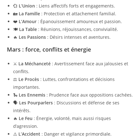
💞
L’Union
: Liens affectifs forts et engagements.
🏡
La Famille
: Protection et attachement familial.
❤️
L’Amour
: Épanouissement amoureux et passion.
🍽️
La Table
: Réunions, réjouissances, convivialité.
🔥
Les Passions
: Désirs intenses et aventures.
Mars : force, conflits et énergie
⚔️
La Méchanceté
: Avertissement face aux jalousies et
conflits.
⚖️
Le Procès
: Luttes, confrontations et décisions
importantes.
🐍
Les Ennemis
: Prudence face aux oppositions cachées.
🗣️
Les Pourparlers
: Discussions et défense de ses
intérêts.
🔥
Le Feu
: Énergie, volonté, mais aussi risques
d’agression.
⚠️
L’Accident
: Danger et vigilance primordiale.