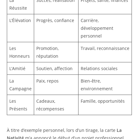
La
Succès, réalisation
Projets, santé, finances
Réussite
L’Élévation
Progrès, confiance
Carrière,
développement
personnel
Les
Promotion,
Travail, reconnaissance
Honneurs
réputation
L’Amitié
Soutien, affection
Relations sociales
La
Paix, repos
Bien-être,
Campagne
environnement
Les
Cadeaux,
Famille, opportunités
Présents
récompenses
À titre d’exemple personnel, lors d’un tirage, la carte
La
Nativité
m’a annoncé le début d’un projet professionnel