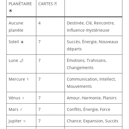
PLANÉTAIRE
CARTES 🃏
🌟
Aucune
4
Destinée, Clé, Rencontre,
planète
Influence mystérieuse
Soleil ☀️
7
Succès, Énergie, Nouveaux
départs
Lune 🌙
7
Émotions, Trahisons,
Changements
Mercure ☿
7
Communication, Intellect,
Mouvements
Vénus ♀️
7
Amour, Harmonie, Plaisirs
Mars ♂️
7
Conflits, Énergie, Force
Jupiter ♃
7
Chance, Expansion, Succès