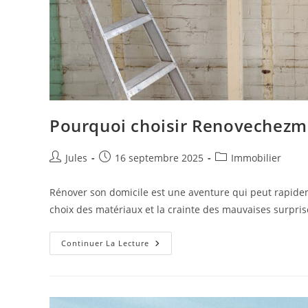
Pourquoi choisir Renovechezmo
Auteur/autrice
Publication
Post
Jules
16 septembre 2025
Immobilier
de
publiée :
category:
la
Rénover son domicile est une aventure qui peut rapidem
publication :
choix des matériaux et la crainte des mauvaises surpri
Pourquoi
Continuer La Lecture
Choisir
Renovechezmoi.fr
Pour
Vos
Travaux
De