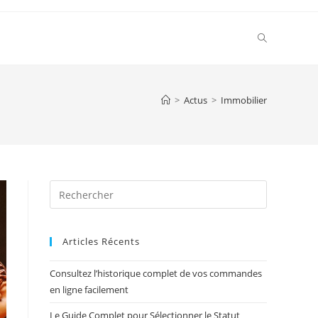
Toggle
website
>
Actus
>
Immobilier
search
Press
Escape
to
Articles Récents
close
the
Consultez l’historique complet de vos commandes
search
en ligne facilement
panel.
Le Guide Complet pour Sélectionner le Statut