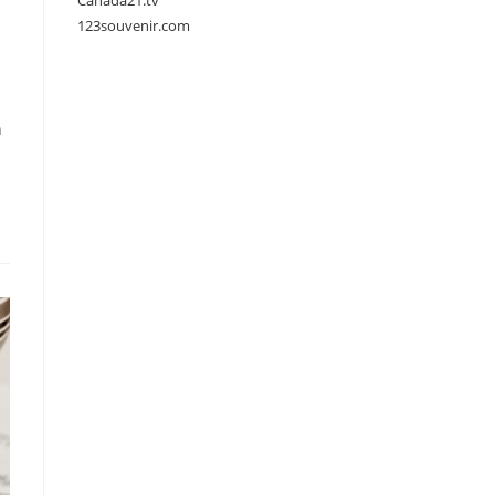
Canada21.tv
123souvenir.com
n