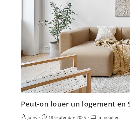
Peut-on louer un logement en S
Auteur/autrice
Publication
Post
Jules
18 septembre 2025
Immobilier
de
publiée :
category:
la