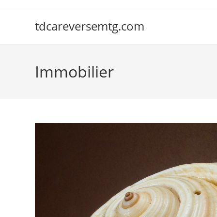
Skip
to
tdcareversemtg.com
content
Immobilier