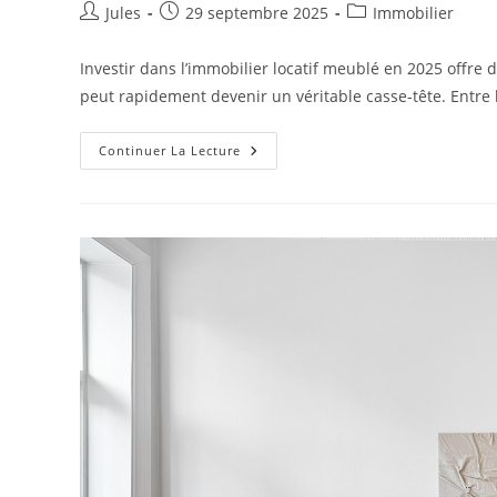
Auteur/autrice
Publication
Post
Jules
29 septembre 2025
Immobilier
de
publiée :
category:
la
Investir dans l’immobilier locatif meublé en 2025 offre d
publication :
peut rapidement devenir un véritable casse-tête. Entre l
Quelle
Continuer La Lecture
Est
La
Fiscalité
D’un
Investissement
Locatif
Meublé
?