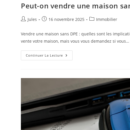
Peut-on vendre une maison sa
Auteur/autrice
Publication
Post
Jules
16 novembre 2025
Immobilier
de
publiée :
category:
la
Vendre une maison sans DPE : quelles sont les implicat
publication :
vente votre maison, mais vous vous demandez si vous…
Peut-
Continuer La Lecture
On
Vendre
Une
Maison
Sans
DPE
?