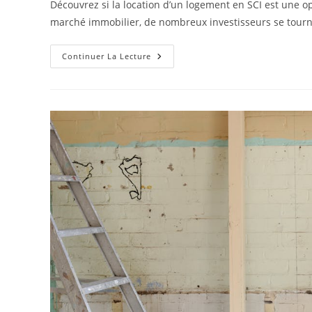
Découvrez si la location d’un logement en SCI est une o
publication :
marché immobilier, de nombreux investisseurs se tourn
Peut-
Continuer La Lecture
On
Louer
Un
Logement
En
SCI
?