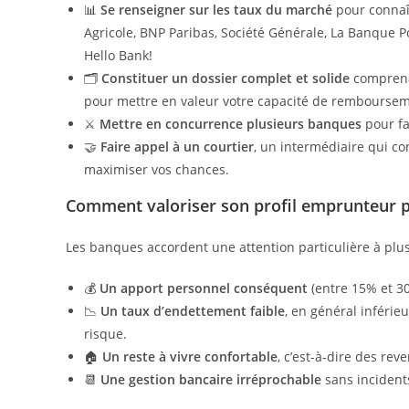
📊
Se renseigner sur les taux du marché
pour connaî
Agricole, BNP Paribas, Société Générale, La Banque 
Hello Bank!
🗂️
Constituer un dossier complet et solide
comprenan
pour mettre en valeur votre capacité de remboursem
⚔️
Mettre en concurrence plusieurs banques
pour fa
🤝
Faire appel à un courtier
, un intermédiaire qui c
maximiser vos chances.
Comment valoriser son profil emprunteur p
Les banques accordent une attention particulière à plusi
💰
Un apport personnel conséquent
(entre 15% et 30
📉
Un taux d’endettement faible
, en général inféri
risque.
🏠
Un reste à vivre confortable
, c’est-à-dire des re
📆
Une gestion bancaire irréprochable
sans incident