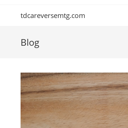
Skip
to
tdcareversemtg.com
content
Blog