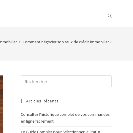
Toggle
website
mmobilier
>
Comment négocier son taux de crédit immobilier ?
search
Press
Escape
to
Articles Récents
close
the
Consultez l’historique complet de vos commandes
search
en ligne facilement
panel.
Le Guide Complet pour Sélectionner le Statut