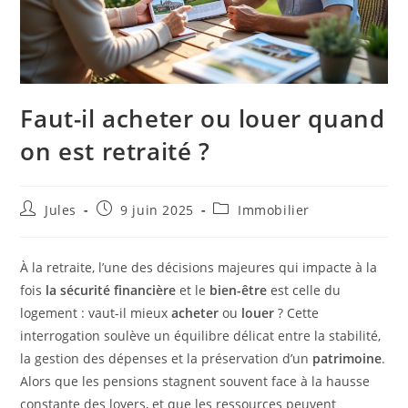
Faut-il acheter ou louer quand
on est retraité ?
Auteur/autrice
Publication
Post
Jules
9 juin 2025
Immobilier
de
publiée :
category:
la
publication :
À la retraite, l’une des décisions majeures qui impacte à la
fois
la sécurité financière
et le
bien-être
est celle du
logement : vaut-il mieux
acheter
ou
louer
? Cette
interrogation soulève un équilibre délicat entre la stabilité,
la gestion des dépenses et la préservation d’un
patrimoine
.
Alors que les pensions stagnent souvent face à la hausse
constante des loyers, et que les ressources peuvent