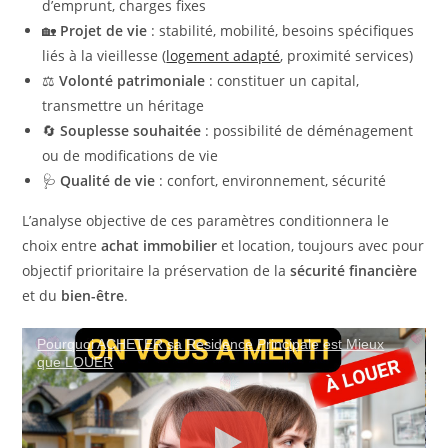
d’emprunt, charges fixes
🏡
Projet de vie
: stabilité, mobilité, besoins spécifiques
liés à la vieillesse (
logement adapté
, proximité services)
⚖️
Volonté patrimoniale
: constituer un capital,
transmettre un héritage
🔄
Souplesse souhaitée
: possibilité de déménagement
ou de modifications de vie
🩺
Qualité de vie
: confort, environnement, sécurité
L’analyse objective de ces paramètres conditionnera le
choix entre
achat immobilier
et location, toujours avec pour
objectif prioritaire la préservation de la
sécurité financière
et du
bien-être
.
Pourquoi ACHETER sa Résidence Principale est Mieux
que LOUER