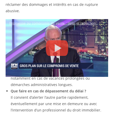
réclamer des dommages et intérêts en cas de rupture
abusive.
Questions fréquentes sur la validité d’un
Promesse ou compromis de vente : délai et rétraction
compromis de vente
Combien de temps dure la validité d’un compromis de
vente ?
En général, entre 3 et 4 mois, extensible selon les
accords et la complexité du dossier.
Peut-on prolonger la durée du compromis ?
Oui, par avenant signé par toutes les parties,
notamment en cas de vacances prolongées ou
démarches administratives longues.
Que faire en cas de dépassement du délai ?
Il convient d’alerter l’autre partie rapidement,
éventuellement par une mise en demeure ou avec
l’intervention d’un professionnel du droit immobilier.