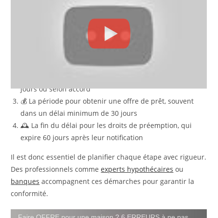
Plusieurs échéances doivent impérativement être
respectées pour sécuriser la transaction :
🕒 Le délai de rétractation de 10 jours calendaires,
incluant jours fériés et week-ends
📄 La levée de l’état hypothécaire, généralement sous 30
jours ou selon accord
💰 La période pour obtenir une offre de prêt, souvent
dans un délai minimum de 30 jours
🕰️ La fin du délai pour les droits de préemption, qui
expire 60 jours après leur notification
Il est donc essentiel de planifier chaque étape avec rigueur.
Des professionnels comme
experts hypothécaires
ou
banques
accompagnent ces démarches pour garantir la
conformité.
Prolongation et réduction du délai : comment
Faire OFFRE pour une maison ? 6 ERREURS à ne pas