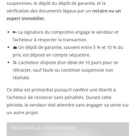
suspensives, le dépôt du dépôt de garantie, et la
vérification des documents légaux par un
notaire ou un
expert immobilier
.
🔑 La signature du compromis engage le vendeur et
l’acheteur à respecter la transaction.
💼 Un dépôt de garantie, souvent entre 5 % et 10 % du
prix, est déposé en compte séquestre.
📝 L’acheteur dispose d’un délai de 10 jours pour se
rétracter, sauf faute ou condition suspensive non
réalisée.
Ce délai est primordial puisqu’il confère une liberté à
l’acheteur de renoncer sans pénalités. Durant cette
période, le vendeur doit attendre sans engager sa vente sur
un autre projet.
Les délais spécifiques à respecter dans un
Rétractation de vente immobilière
compromis de vente en 2025