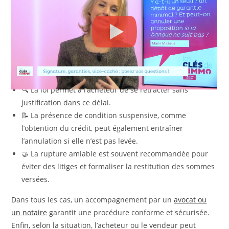
La rupture du compromis peut intervenir à tout moment,
mais sous réserve de respecter certaines conditions. La
plus courante reste le droit de rétractation de 10 jours.
Autrement, une
clause suspensive
ou un accord mutuel
permet d’annuler le contrat sans pénalité.
🔍 La loi permet à l’acheteur de se rétracter sans
justification dans ce délai.
📝 La présence de condition suspensive, comme
l’obtention du crédit, peut également entraîner
l’annulation si elle n’est pas levée.
🤝 La rupture amiable est souvent recommandée pour
éviter des litiges et formaliser la restitution des sommes
versées.
Dans tous les cas, un accompagnement par un
avocat ou
un notaire
garantit une procédure conforme et sécurisée.
Enfin, selon la situation, l’acheteur ou le vendeur peut