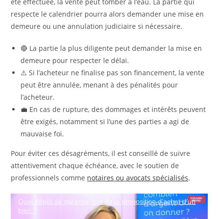
été effectuée, la vente peut tomber à l’eau. La partie qui
respecte le calendrier pourra alors demander une mise en
demeure ou une annulation judiciaire si nécessaire.
🔴 La partie la plus diligente peut demander la mise en
demeure pour respecter le délai.
⚠️ Si l’acheteur ne finalise pas son financement, la vente
peut être annulée, menant à des pénalités pour
l’acheteur.
💼 En cas de rupture, des dommages et intérêts peuvent
être exigés, notamment si l’une des parties a agi de
mauvaise foi.
Pour éviter ces désagréments, il est conseillé de suivre
attentivement chaque échéance, avec le soutien de
professionnels comme
notaires ou avocats spécialisés
.
Annulation du compromis : comment faire et
Quel dépôt de garantie lors de la proposition d’achat d’un
quelles peuvent être les conséquences ?
bien ?