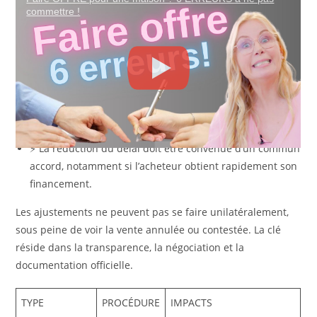
faire ?
commettre !
Si des imprévus surgissent ou si la transaction avance plus
vite, il est possible d’adapter la durée du compromis :
🔄 La prolongation s’effectue via un
avenant signé par
toutes les parties
. Elle doit être rédigée par le notaire et
mentionnée dans le contrat.
⚡ La réduction du délai doit être convenue d’un commun
accord, notamment si l’acheteur obtient rapidement son
financement.
Les ajustements ne peuvent pas se faire unilatéralement,
sous peine de voir la vente annulée ou contestée. La clé
réside dans la transparence, la négociation et la
documentation officielle.
TYPE
PROCÉDURE
IMPACTS