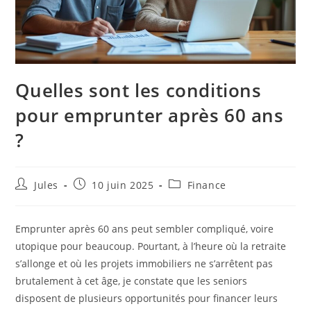
Quelles sont les conditions
pour emprunter après 60 ans
?
Auteur/autrice
Publication
Post
Jules
10 juin 2025
Finance
de
publiée :
category:
la
publication :
Emprunter après 60 ans peut sembler compliqué, voire
utopique pour beaucoup. Pourtant, à l’heure où la retraite
s’allonge et où les projets immobiliers ne s’arrêtent pas
brutalement à cet âge, je constate que les seniors
disposent de plusieurs opportunités pour financer leurs