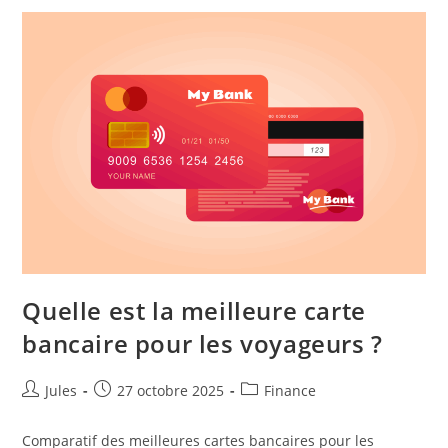
Quand
On
Débute
?
Quelle est la meilleure carte
bancaire pour les voyageurs ?
Auteur/autrice
Publication
Post
Jules
27 octobre 2025
Finance
de
publiée :
category:
la
Comparatif des meilleures cartes bancaires pour les