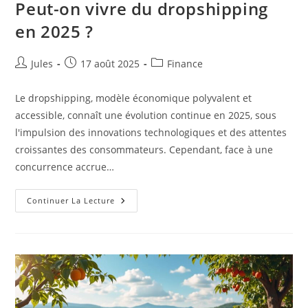
Peut-on vivre du dropshipping
en 2025 ?
Auteur/autrice
Publication
Post
Jules
17 août 2025
Finance
de
publiée :
category:
la
Le dropshipping, modèle économique polyvalent et
publication :
accessible, connaît une évolution continue en 2025, sous
l'impulsion des innovations technologiques et des attentes
croissantes des consommateurs. Cependant, face à une
concurrence accrue…
Peut-
Continuer La Lecture
On
Vivre
Du
Dropshipping
En
2025
?