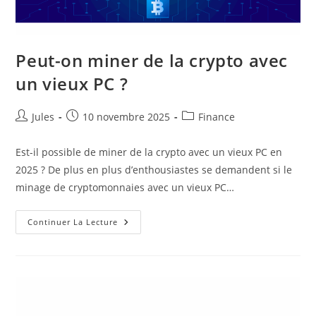
Peut-on miner de la crypto avec
un vieux PC ?
Auteur/autrice
Publication
Post
Jules
10 novembre 2025
Finance
de
publiée :
category:
la
Est-il possible de miner de la crypto avec un vieux PC en
publication :
2025 ? De plus en plus d’enthousiastes se demandent si le
minage de cryptomonnaies avec un vieux PC…
Peut-
Continuer La Lecture
On
Miner
De
La
Crypto
Avec
Un
Vieux
PC