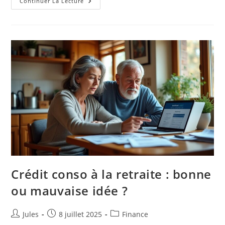
Comment
Continuer La Lecture
Éviter
Les
Arnaques
Financières
Quand
On
Est
Senior
?
Crédit conso à la retraite : bonne
ou mauvaise idée ?
Auteur/autrice
Publication
Post
Jules
8 juillet 2025
Finance
de
publiée :
category: