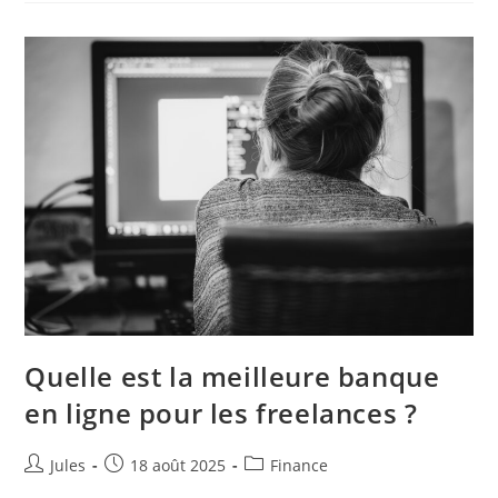
De
Vente
Performant
Pour
Booster
Vos
Conversions
En
2024
Quelle est la meilleure banque
en ligne pour les freelances ?
Auteur/autrice
Publication
Post
Jules
18 août 2025
Finance
de
publiée :
category: