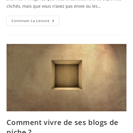
clichés, mais que vous n’avez pas envie ou les…
Peut-
Continuer La Lecture
On
Vendre
Ses
Photos
En
Ligne
Sans
Site
Web
?
Comment vivre de ses blogs de
niche ?