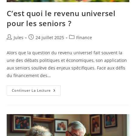
C’est quoi le revenu universel
pour les seniors ?
Auteur/autrice
Publication
Post
Jules
24 juillet 2025
Finance
de
publiée :
category:
la
Alors que la question du revenu universel fait souvent la
publication :
une des débats politiques et économiques, son application
aux seniors soulève des enjeux spécifiques. Face aux défis
du financement des…
C’est
Continuer La Lecture
Quoi
Le
Revenu
Universel
Pour
Les
Seniors
?