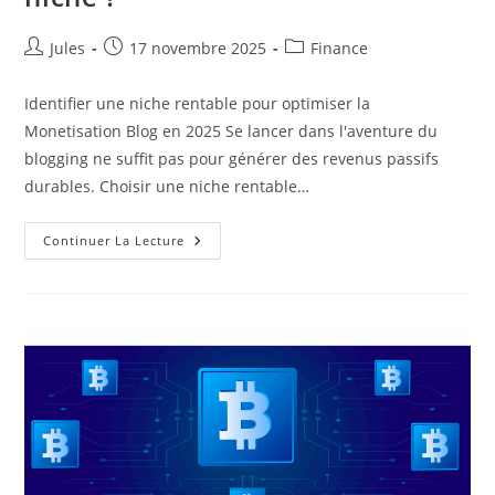
Auteur/autrice
Publication
Post
Jules
17 novembre 2025
Finance
de
publiée :
category:
la
Identifier une niche rentable pour optimiser la
publication :
Monetisation Blog en 2025 Se lancer dans l'aventure du
blogging ne suffit pas pour générer des revenus passifs
durables. Choisir une niche rentable…
Comment
Continuer La Lecture
Vivre
De
Ses
Blogs
De
Niche
?