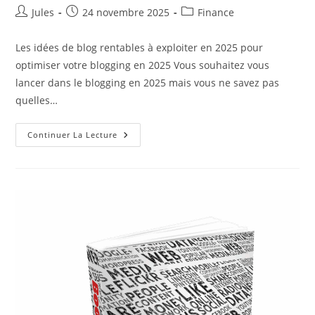
Auteur/autrice
Publication
Post
Jules
24 novembre 2025
Finance
de
publiée :
category:
la
Les idées de blog rentables à exploiter en 2025 pour
publication :
optimiser votre blogging en 2025 Vous souhaitez vous
lancer dans le blogging en 2025 mais vous ne savez pas
quelles…
Quelles
Continuer La Lecture
Idées
De
Blog
Sont
Encore
Rentables
En
2025
?