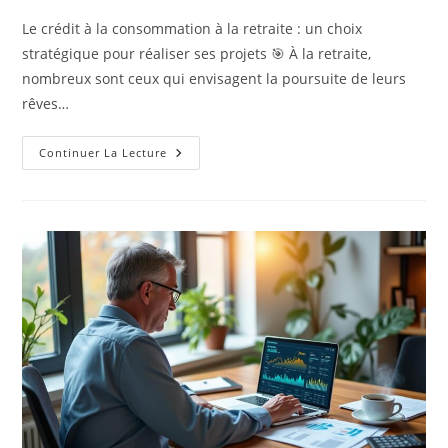
la
Le crédit à la consommation à la retraite : un choix
publication :
stratégique pour réaliser ses projets 🎯 À la retraite,
nombreux sont ceux qui envisagent la poursuite de leurs
rêves…
Crédit
Continuer La Lecture
Conso
À
La
Retraite
:
Bonne
Ou
Mauvaise
Idée
?