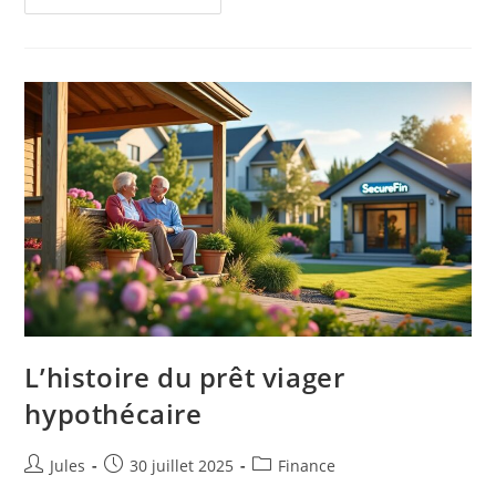
On
Vivre
De
Ses
Dividendes
En
France
?
L’histoire du prêt viager
hypothécaire
Auteur/autrice
Publication
Post
Jules
30 juillet 2025
Finance
de
publiée :
category: