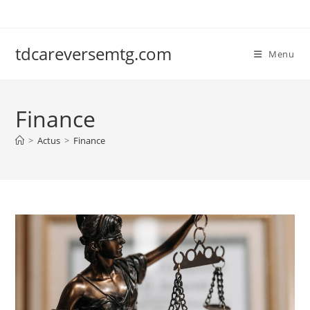
Skip
to
content
tdcareversemtg.com
Menu
Finance
>
Actus
>
Finance