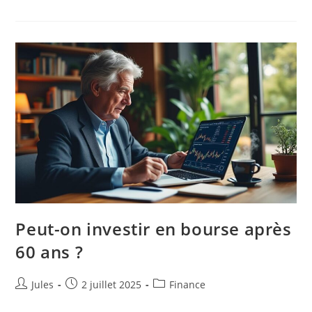
Complet
Du
Rachat
De
Crédit
Pour
Seniors
Peut-on investir en bourse après
60 ans ?
Auteur/autrice
Publication
Post
Jules
2 juillet 2025
Finance
de
publiée :
category: