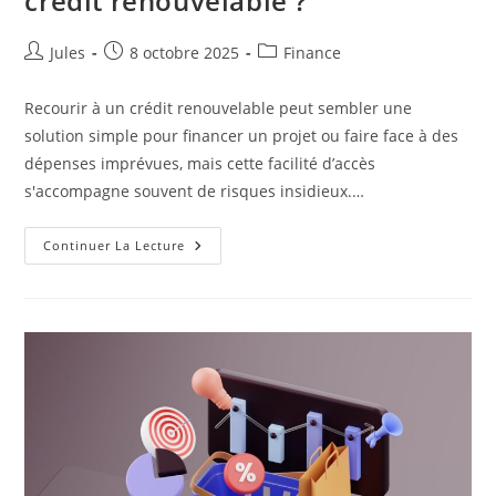
crédit renouvelable ?
Auteur/autrice
Publication
Post
Jules
8 octobre 2025
Finance
de
publiée :
category:
la
Recourir à un crédit renouvelable peut sembler une
publication :
solution simple pour financer un projet ou faire face à des
dépenses imprévues, mais cette facilité d’accès
s'accompagne souvent de risques insidieux.…
Quels
Continuer La Lecture
Sont
Les
Risques
D’un
Crédit
Renouvelable
?