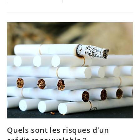
Créer
Un
Tunnel
De
Vente
Efficace
Avec
Systeme.io
?
Quels sont les risques d’un