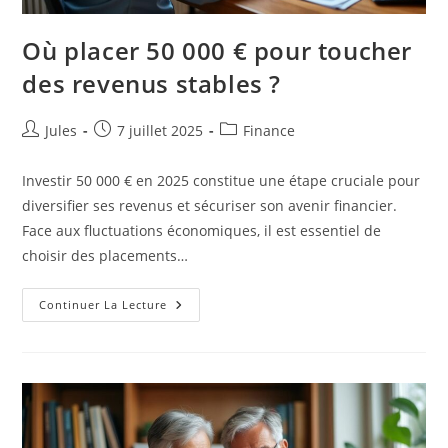
Où placer 50 000 € pour toucher
des revenus stables ?
Auteur/autrice
Publication
Post
Jules
7 juillet 2025
Finance
de
publiée :
category:
la
Investir 50 000 € en 2025 constitue une étape cruciale pour
publication :
diversifier ses revenus et sécuriser son avenir financier.
Face aux fluctuations économiques, il est essentiel de
choisir des placements…
Où
Continuer La Lecture
Placer
50
000
€
Pour
Toucher
Des
Revenus
Stables
?