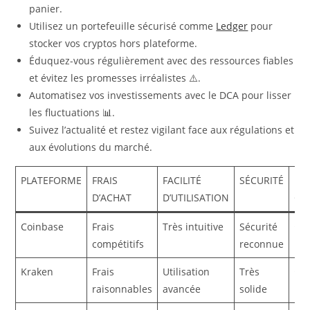
panier.
Utilisez un portefeuille sécurisé comme
Ledger
pour
stocker vos cryptos hors plateforme.
Éduquez-vous régulièrement avec des ressources fiables
et évitez les promesses irréalistes ⚠️.
Automatisez vos investissements avec le DCA pour lisser
les fluctuations 📊.
Suivez l’actualité et restez vigilant face aux régulations et
aux évolutions du marché.
PLATEFORME
FRAIS
FACILITÉ
SÉCURITÉ
NO
D’ACHAT
D’UTILISATION
GL
Coinbase
Frais
Très intuitive
Sécurité
⭐️⭐️
compétitifs
reconnue
Kraken
Frais
Utilisation
Très
⭐️⭐️
raisonnables
avancée
solide