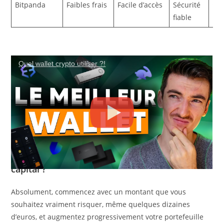
Bitpanda
Faibles frais
Facile d’accès
Sécurité
⭐️⭐️
fiable
Quelle crypto dois-je choisir pour débuter en
CRYPTO MONNAIE : TOUT CE QU'IL FAUT SAVOIR ! [
Quel wallet crypto utiliser ?!
2025 ?
SPECIAL DEBUTANT ]
Optez pour Bitcoin ou Ethereum, car ils combinent sécurité,
liquidité et potentiel de croissance, tout en étant
accessibles via des plateformes telles que Coinbase ou
Kraken.
Est-ce que je peux commencer avec un petit
capital ?
Absolument, commencez avec un montant que vous
souhaitez vraiment risquer, même quelques dizaines
d’euros, et augmentez progressivement votre portefeuille