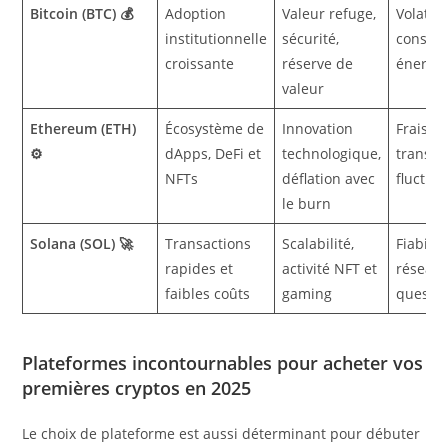
Bitcoin (BTC) 💰
Adoption
Valeur refuge,
Volatilit
institutionnelle
sécurité,
consom
croissante
réserve de
énergét
valeur
Ethereum (ETH)
Écosystème de
Innovation
Frais d
⚙️
dApps, DeFi et
technologique,
transac
NFTs
déflation avec
fluctua
le burn
Solana (SOL) 🚀
Transactions
Scalabilité,
Fiabilit
rapides et
activité NFT et
réseau
faibles coûts
gaming
questi
Plateformes incontournables pour acheter vos
premières cryptos en 2025
Le choix de plateforme est aussi déterminant pour débuter