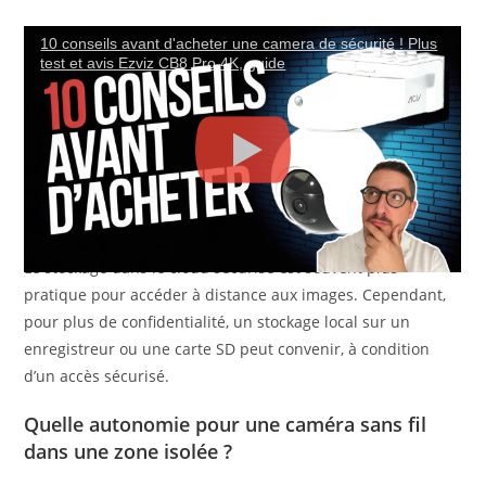
Comment choisir une caméra résistante aux
Quelle caméra de surveillance choisir en 2025 ?
10 conseils avant d'acheter une camera de sécurité ! Plus
intempéries ?
test et avis Ezviz CB8 Pro 4K, guide
Vérifiez que la modèle respecte la norme IP66 ou IP67,
assurant une étanchéité face aux pluies, neige et poussière,
indispensable pour une maison isolée.
Faut-il privilégier le stockage local ou cloud ?
Le stockage dans le cloud sécurisé est souvent plus
pratique pour accéder à distance aux images. Cependant,
pour plus de confidentialité, un stockage local sur un
enregistreur ou une carte SD peut convenir, à condition
d’un accès sécurisé.
Quelle autonomie pour une caméra sans fil
dans une zone isolée ?