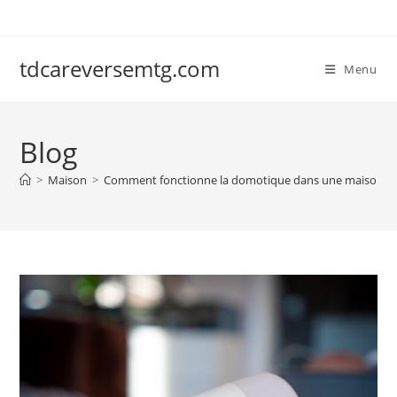
Skip
to
content
tdcareversemtg.com
Menu
Blog
>
Maison
>
Comment fonctionne la domotique dans une maison co