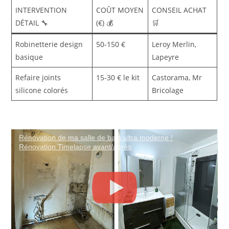
INTERVENTION
COÛT MOYEN
CONSEIL ACHAT
DÉTAIL 🔧
(€) 💰
🛒
Robinetterie design
50-150 €
Leroy Merlin,
basique
Lapeyre
Refaire joints
15-30 € le kit
Castorama, Mr
silicone colorés
Bricolage
Rénovation de ma salle de bain ultra moderne !
Rénovation Timelapse avant/après