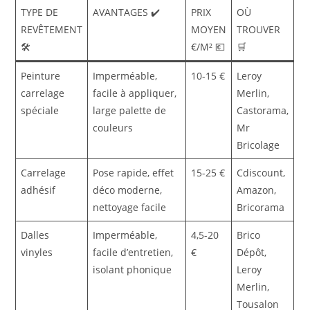
TYPE DE
AVANTAGES ✔️
PRIX
OÙ
REVÊTEMENT
MOYEN
TROUVER
🛠️
€/M² 💶
🛒
Peinture
Imperméable,
10-15 €
Leroy
carrelage
facile à appliquer,
Merlin,
spéciale
large palette de
Castorama,
couleurs
Mr
Bricolage
Carrelage
Pose rapide, effet
15-25 €
Cdiscount,
adhésif
déco moderne,
Amazon,
nettoyage facile
Bricorama
Dalles
Imperméable,
4,5-20
Brico
vinyles
facile d’entretien,
€
Dépôt,
isolant phonique
Leroy
Merlin,
Tousalon