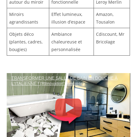
autour du miroir
fonctionnelle
Leroy Merlin
Miroirs
Effet lumineux,
Amazon,
agrandissants
illusion d’espace
Tousalon
Objets déco
Ambiance
Cdiscount, Mr
(plantes, cadres,
chaleureuse et
Bricolage
bougies)
personnalisée
TRANSFORMER UNE SALLE DE BAIN EN DOUCHE À
L'ITALIENNE ! (Rénovation complète)