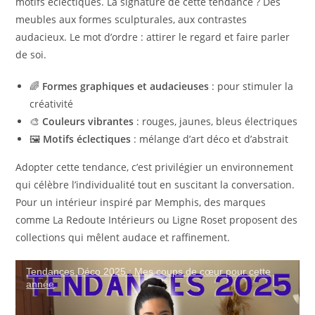
motifs éclectiques. La signature de cette tendance ? Des
meubles aux formes sculpturales, aux contrastes
audacieux. Le mot d’ordre : attirer le regard et faire parler
de soi.
🌈
Formes graphiques et audacieuses
: pour stimuler la
créativité
🎨
Couleurs vibrantes
: rouges, jaunes, bleus électriques
🖼️
Motifs éclectiques
: mélange d’art déco et d’abstrait
Adopter cette tendance, c’est privilégier un environnement
qui célèbre l’individualité tout en suscitant la conversation.
Pour un intérieur inspiré par Memphis, des marques
comme La Redoute Intérieurs ou Ligne Roset proposent des
collections qui mêlent audace et raffinement.
Tendances Déco 2025 : Mes coups de cœur pour cette
année