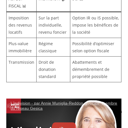
FISCAL 📊
Imposition
Sur la part
Option IR ou IS possible,
des revenus
individuelle,
impose les bénéfices de
locatifs
revenu foncier
la société
Plus-value
Régime
Possibilité d’optimiser
immobilière
classique
selon option fiscale
Transmission
Droit de
Abattements et
donation
démembrement de
standard
propriété possible
L'indivision - par Annie Muniglia-Reddon, avocate, membre
du réseau Gesica