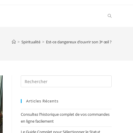
Toggle
website
>
Spiritualité
>
Est-ce dangereux d’ouvrir son 3ᵉ œil ?
search
Press
Escape
to
Articles Récents
close
the
Consultez l’historique complet de vos commandes
search
en ligne facilement
panel.
Le Guide Complet pour Sélectionner le Statut