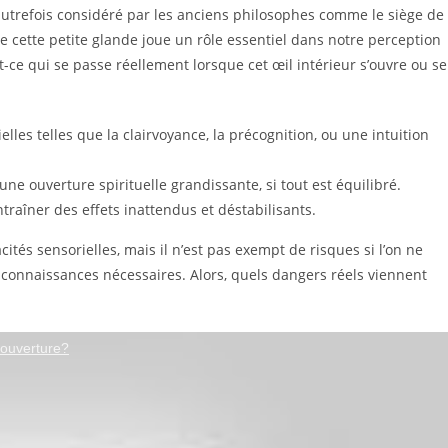
t autrefois considéré par les anciens philosophes comme le siège de
 cette petite glande joue un rôle essentiel dans notre perception
st-ce qui se passe réellement lorsque cet œil intérieur s’ouvre ou se
lles telles que la clairvoyance, la précognition, ou une intuition
ne ouverture spirituelle grandissante, si tout est équilibré.
raîner des effets inattendus et déstabilisants.
ités sensorielles, mais il n’est pas exempt de risques si l’on ne
s connaissances nécessaires. Alors, quels dangers réels viennent
naître un faux voyant sur TikTok ?
'ouverture?