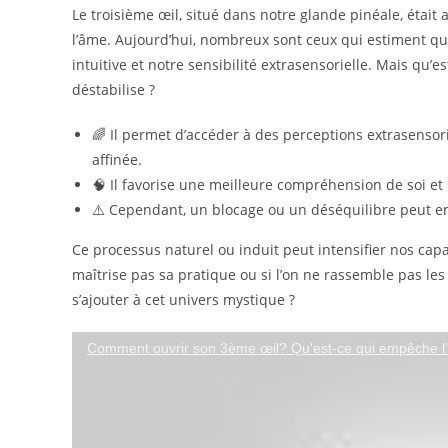
Le troisième œil, situé dans notre glande pinéale, étai
l’âme. Aujourd’hui, nombreux sont ceux qui estiment que
intuitive et notre sensibilité extrasensorielle. Mais qu’e
déstabilise ?
🌈 Il permet d’accéder à des perceptions extrasensorie
affinée.
🧠 Il favorise une meilleure compréhension de soi et u
⚠️ Cependant, un blocage ou un déséquilibre peut ent
Ce processus naturel ou induit peut intensifier nos capac
maîtrise pas sa pratique ou si l’on ne rassemble pas le
s’ajouter à cet univers mystique ?
Comment recon
Comment ouvrir son 3ème œil? Qu'est-ce qui empêche l