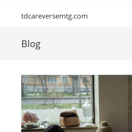
Skip
to
tdcareversemtg.com
content
Blog