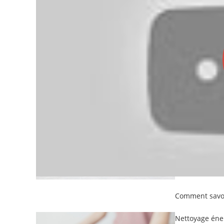
Peut-on commu
Malchance pers
Comment savoir
Nettoyage éne