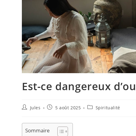
Est-ce dangereux d’ouv
Auteur/autrice
Publication
Post
Jules
5 août 2025
Spiritualité
de
publiée :
category:
la
publication :
Sommaire